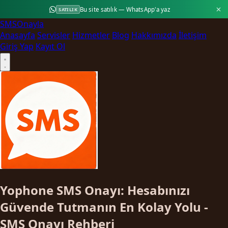
Bu site satılık — WhatsApp'a yaz
SATILIK
SMS
Onayla
Anasayfa
Servisler
Hizmetler
Blog
Hakkımızda
İletişim
Giriş Yap
Kayıt Ol
Yophone SMS Onayı: Hesabınızı
Güvende Tutmanın En Kolay Yolu -
SMS Onayı Rehberi