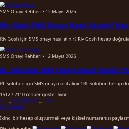
SMS Onayı Rehberi
•
12 Mayıs 2026
Riv Gosh SMS Onayı Nasıl Yapılır? Ner
Riv Gosh için SMS onayı nasıl alınır? Riv Gosh hesap doğrul
SMS Onayı Rehberi
•
12 Mayıs 2026
RL Solution SMS Onayı Nasıl Yapılır? 
RL Solution için SMS onayı nasıl alınır? RL Solution hesap 
1512 / 2110 rehber gösteriliyor
<
1
...
125
126
127
...
176
>
SMS
Onayla
İkinci bir hesap oluşturmak veya kişisel numaranızı payla
Bizi takip edin: