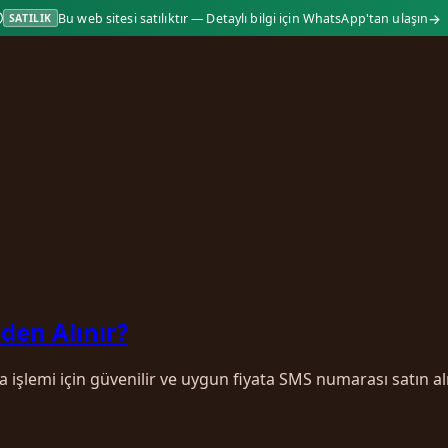
→
Bu web sitesi satılıktır — Detaylı bilgi için WhatsApp'tan ulaşın
SATILIK
den Alınır?
a işlemi için güvenilir ve uygun fiyata SMS numarası satın a