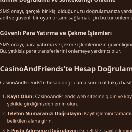
SMS onayı, gerçek bir kişi olduğunuzu doğrulamanıza yardım
adil ve güvenli bir oyun ortamı sağlamak için bu tür önlemle
Güvenli Para Yatırma ve Çekme İşlemleri
SMS onayı, para yatırma ve çekme işlemlerinizin güvenliğini
Bu, yetkisiz para transferlerini önlemeye yardımcı olur.
CasinoAndFriends’te Hesap Doğrulam
CasinoAndFriends’te hesap doğrulama süreci oldukça basitt
Kayıt Olun:
CasinoAndFriends web sitesine gidin ve kayıt
şekilde girdiğinizden emin olun.
Telefon Numaranızı Doğrulayın:
Kayıt işlemini tamaml
belirtilen alana girin.
E-Posta Adresinizi Doğrulayın:
Genellikle, kayıt işlemi