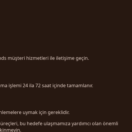
 müşteri hizmetleri ile iletişime geçin.
a işlemi 24 ila 72 saat içinde tamamlanır.
lemelere uymak için gereklidir.
süreçleri, bu hedefe ulaşmamıza yardımcı olan önemli
ekinmeyin.