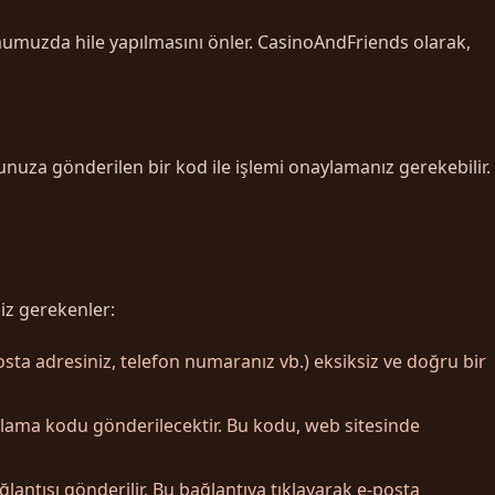
mumuzda hile yapılmasını önler. CasinoAndFriends olarak,
unuza gönderilen bir kod ile işlemi onaylamanız gerekebilir.
iz gerekenler:
osta adresiniz, telefon numaranız vb.) eksiksiz ve doğru bir
lama kodu gönderilecektir. Bu kodu, web sitesinde
antısı gönderilir. Bu bağlantıya tıklayarak e-posta