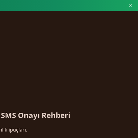
- SMS Onayı Rehberi
ik ipuçları.