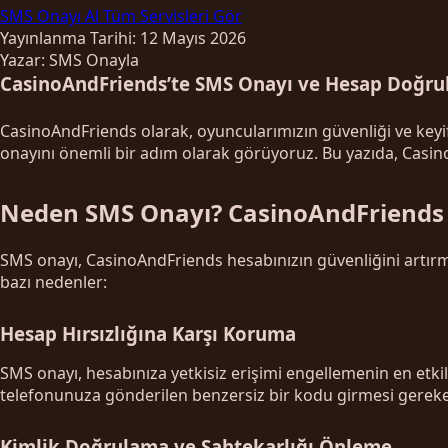
SMS Onayı Al
Tüm Servisleri Gör
Yayınlanma Tarihi: 12 Mayıs 2026
Yazar: SMS Onayla
CasinoAndFriends’te SMS Onayı ve Hesap Doğrul
CasinoAndFriends olarak, oyuncularımızın güvenliği ve keyi
onayını önemli bir adım olarak görüyoruz. Bu yazıda, Casi
Neden SMS Onayı? CasinoAndFriends 
SMS onayı, CasinoAndFriends hesabınızın güvenliğini artırm
bazı nedenler:
Hesap Hırsızlığına Karşı Koruma
SMS onayı, hesabınıza yetkisiz erişimi engellemenin en etkili 
telefonunuza gönderilen benzersiz bir kodu girmesi gerekecek
Kimlik Doğrulama ve Sahtekarlığı Önleme