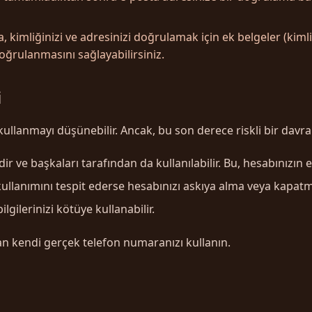
kimliğinizi ve adresinizi doğrulamak için ek belgeler (kimlik
doğrulanmasını sağlayabilirsiniz.
i
kullanmayı düşünebilir. Ancak, bu son derece riskli bir davran
 ve başkaları tarafından da kullanılabilir. Bu, hesabınızın ele
lanımını tespit ederse hesabınızı askıya alma veya kapatma 
ilgilerinizi kötüye kullanabilir.
n kendi gerçek telefon numaranızı kullanın.