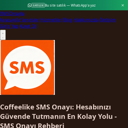
Bu site satılık — WhatsApp'a yaz
SATILIK
SMS
Onayla
Anasayfa
Servisler
Hizmetler
Blog
Hakkımızda
İletişim
Giriş Yap
Kayıt Ol
Coffeelike SMS Onayı: Hesabınızı
Güvende Tutmanın En Kolay Yolu -
SMS Onayı Rehberi