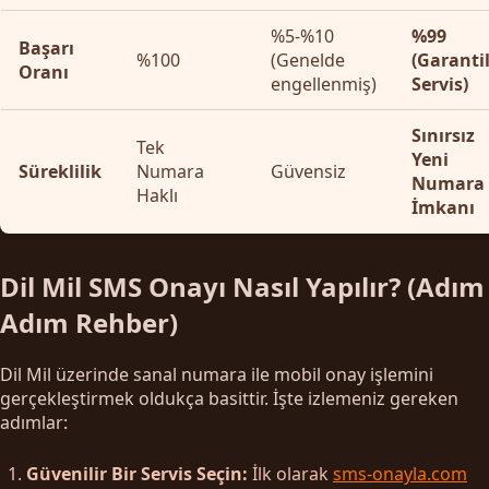
%5-%10
%99
Başarı
%100
(Genelde
(Garantil
Oranı
engellenmiş)
Servis)
Sınırsız
Tek
Yeni
Süreklilik
Numara
Güvensiz
Numara
Haklı
İmkanı
Dil Mil SMS Onayı Nasıl Yapılır? (Adım
Adım Rehber)
Dil Mil üzerinde sanal numara ile mobil onay işlemini
gerçekleştirmek oldukça basittir. İşte izlemeniz gereken
adımlar:
Güvenilir Bir Servis Seçin:
İlk olarak
sms-onayla.com