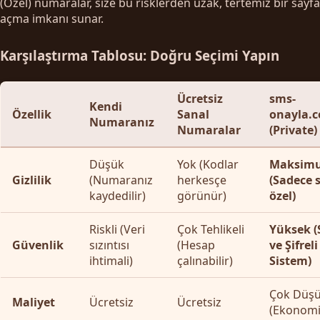
(Özel) numaralar, size bu risklerden uzak, tertemiz bir sayfa
açma imkanı sunar.
Karşılaştırma Tablosu: Doğru Seçimi Yapın
Ücretsiz
sms-
Kendi
Özellik
Sanal
onayla.
Numaranız
Numaralar
(Private)
Düşük
Yok (Kodlar
Maksim
Gizlilik
(Numaranız
herkesçe
(Sadece s
kaydedilir)
görünür)
özel)
Riskli (Veri
Çok Tehlikeli
Yüksek (
Güvenlik
sızıntısı
(Hesap
ve Şifreli
ihtimali)
çalınabilir)
Sistem)
Çok Düş
Maliyet
Ücretsiz
Ücretsiz
(Ekonomi