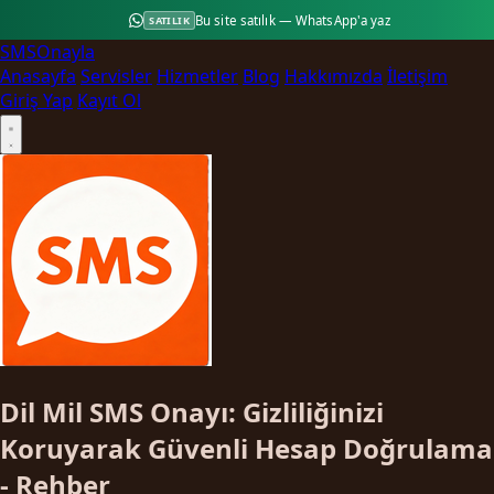
Bu site satılık — WhatsApp'a yaz
SATILIK
SMS
Onayla
Anasayfa
Servisler
Hizmetler
Blog
Hakkımızda
İletişim
Giriş Yap
Kayıt Ol
Dil Mil SMS Onayı: Gizliliğinizi
Koruyarak Güvenli Hesap Doğrulama
- Rehber