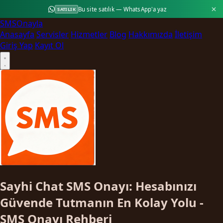
Bu site satılık — WhatsApp'a yaz
SATILIK
SMS
Onayla
Anasayfa
Servisler
Hizmetler
Blog
Hakkımızda
İletişim
Giriş Yap
Kayıt Ol
Sayhi Chat SMS Onayı: Hesabınızı
Güvende Tutmanın En Kolay Yolu -
SMS Onayı Rehberi