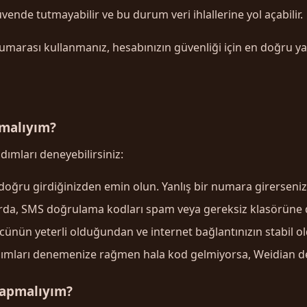
güvende tutmayabilir ve bu durum veri ihlallerine yol açabilir.
marası kullanmanız, hesabınızın güvenliği için en doğru ya
malıyım?
mları deneyebilirsiniz:
oğru girdiğinizden emin olun. Yanlış bir numara girerseniz,
da, SMS doğrulama kodları spam veya gereksiz klasörüne düş
nün yeterli olduğundan ve internet bağlantınızın stabil 
ımları denemenize rağmen hala kod gelmiyorsa, Weidian deste
Yapmalıyım?