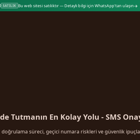
→
Bu web sitesi satılıktır — Detaylı bilgi için WhatsApp'tan ulaşın
SATILIK
de Tutmanın En Kolay Yolu - SMS Ona
oğrulama süreci, geçici numara riskleri ve güvenlik ipuçlar