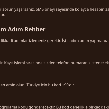
ir sorun yaşarsanız, SMS onayı sayesinde kolayca hesabınıza er
ır.
dım Adım Rehber
dikkatli adımlar izlemeniz gerekir. İşte adım adım yapmanız
. Kayıt işlemi sırasında sizden telefon numaranız istenecekt
n emin olun. Türkiye için bu kod +90’dır.
ğrulama kodu gönderecektir. Bu kod genellikle birkaç dakika