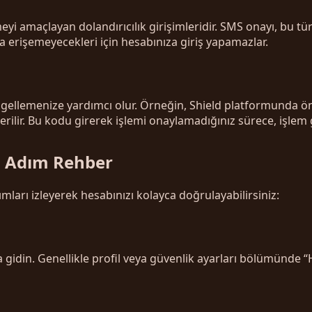
irmeyi amaçlayan dolandırıcılık girişimleridir. SMS onayı, bu t
uza erişemeyecekleri için hesabınıza giriş yapamazlar.
engellemenize yardımcı olur. Örneğin, Shield platformunda ö
rilir. Bu kodu girerek işlemi onaylamadığınız sürece, işlem 
m Adım Rehber
mları izleyerek hesabınızı kolayca doğrulayabilirsiniz:
za gidin. Genellikle profil veya güvenlik ayarları bölümünd