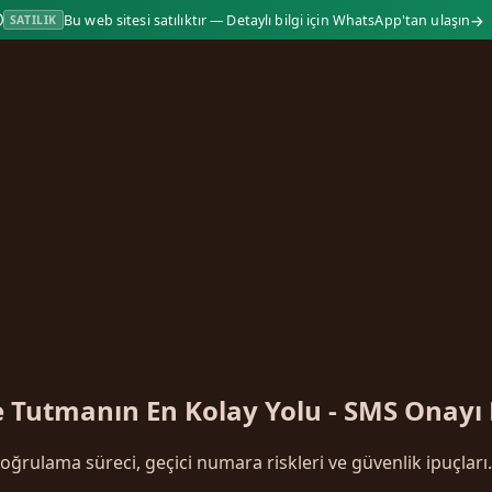
→
Bu web sitesi satılıktır — Detaylı bilgi için WhatsApp'tan ulaşın
SATILIK
e Tutmanın En Kolay Yolu - SMS Onayı
ğrulama süreci, geçici numara riskleri ve güvenlik ipuçları.