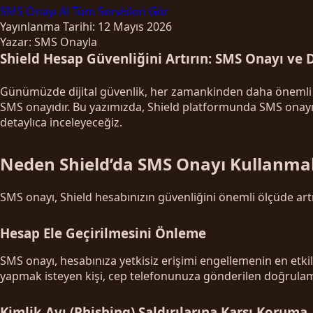
SMS Onayı Al
Tüm Servisleri Gör
Yayınlanma Tarihi: 12 Mayıs 2026
Yazar: SMS Onayla
Shield Hesap Güvenliğini Artırın: SMS Onayı ve
Günümüzde dijital güvenlik, her zamankinden daha önemli hal
SMS onayıdır. Bu yazımızda, Shield platformunda SMS onayın
detaylıca inceleyeceğiz.
Neden Shield’da SMS Onayı Kullanmal
SMS onayı, Shield hesabınızın güvenliğini önemli ölçüde artı
Hesap Ele Geçirilmesini Önleme
SMS onayı, hesabınıza yetkisiz erişimi engellemenin en etki
yapmak isteyen kişi, cep telefonunuza gönderilen doğrulama 
Kimlik Avı (Phishing) Saldırılarına Karşı Koruma